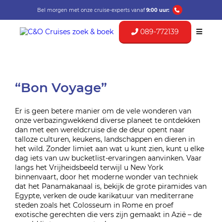
Bel morgen met onze cruise-experts vanaf
9:00 uur:
089-772139
“Bon Voyage”
Er is geen betere manier om de vele wonderen van
onze verbazingwekkend diverse planeet te ontdekken
dan met een wereldcruise die de deur opent naar
talloze culturen, keukens, landschappen en dieren in
het wild. Zonder limiet aan wat u kunt zien, kunt u elke
dag iets van uw bucketlist-ervaringen aanvinken. Vaar
langs het Vrijheidsbeeld terwijl u New York
binnenvaart, door het moderne wonder van techniek
dat het Panamakanaal is, bekijk de grote piramides van
Egypte, verken de oude karikatuur van mediterrane
steden zoals het Colosseum in Rome en proef
exotische gerechten die vers zijn gemaakt in Azië – de