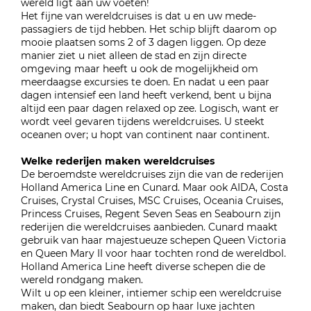
wereld ligt aan uw voeten!
Het fijne van wereldcruises is dat u en uw mede-
passagiers de tijd hebben. Het schip blijft daarom op
mooie plaatsen soms 2 of 3 dagen liggen. Op deze
manier ziet u niet alleen de stad en zijn directe
omgeving maar heeft u ook de mogelijkheid om
meerdaagse excursies te doen. En nadat u een paar
dagen intensief een land heeft verkend, bent u bijna
altijd een paar dagen relaxed op zee. Logisch, want er
wordt veel gevaren tijdens wereldcruises. U steekt
oceanen over; u hopt van continent naar continent.
Welke rederijen maken wereldcruises
De beroemdste wereldcruises zijn die van de rederijen
Holland America Line en Cunard. Maar ook AIDA, Costa
Cruises, Crystal Cruises, MSC Cruises, Oceania Cruises,
Princess Cruises, Regent Seven Seas en Seabourn zijn
rederijen die wereldcruises aanbieden. Cunard maakt
gebruik van haar majestueuze schepen Queen Victoria
en Queen Mary II voor haar tochten rond de wereldbol.
Holland America Line heeft diverse schepen die de
wereld rondgang maken.
Wilt u op een kleiner, intiemer schip een wereldcruise
maken, dan biedt Seabourn op haar luxe jachten