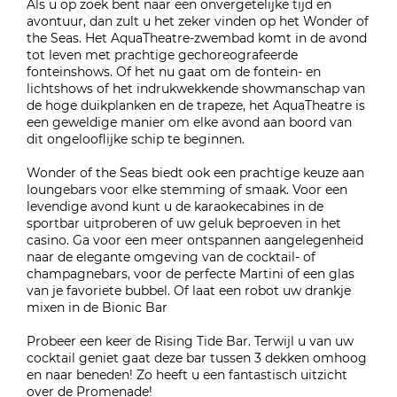
Als u op zoek bent naar een onvergetelijke tijd en
avontuur, dan zult u het zeker vinden op het Wonder of
the Seas. Het AquaTheatre-zwembad komt in de avond
tot leven met prachtige gechoreografeerde
fonteinshows. Of het nu gaat om de fontein- en
lichtshows of het indrukwekkende showmanschap van
de hoge duikplanken en de trapeze, het AquaTheatre is
een geweldige manier om elke avond aan boord van
dit ongelooflijke schip te beginnen.
Wonder of the Seas biedt ook een prachtige keuze aan
loungebars voor elke stemming of smaak. Voor een
levendige avond kunt u de karaokecabines in de
sportbar uitproberen of uw geluk beproeven in het
casino. Ga voor een meer ontspannen aangelegenheid
naar de elegante omgeving van de cocktail- of
champagnebars, voor de perfecte Martini of een glas
van je favoriete bubbel. Of laat een robot uw drankje
mixen in de Bionic Bar
Probeer een keer de Rising Tide Bar. Terwijl u van uw
cocktail geniet gaat deze bar tussen 3 dekken omhoog
en naar beneden! Zo heeft u een fantastisch uitzicht
over de Promenade!