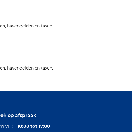
ien, havengelden en taxen.
ien, havengelden en taxen.
ek op afspraak
/m vrij:
10:00 tot 17:00