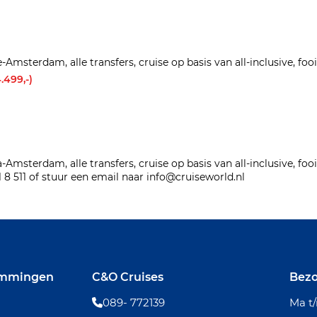
terdam, alle transfers, cruise op basis van all-inclusive, foo
.499,-)
terdam, alle transfers, cruise op basis van all-inclusive, foo
 8 511 of stuur een email naar info@cruiseworld.nl
emmingen
C&O Cruises
Bezo
089- 772139
Ma t