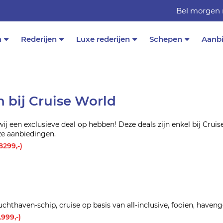
Bel morgen 
n
Rederijen
Luxe rederijen
Schepen
Aanb
 bij Cruise World
een exclusieve deal op hebben! Deze deals zijn enkel bij Cruise
ze aanbiedingen.
8299,-)
thaven-schip, cruise op basis van all-inclusive, fooien, haveng
999,-)