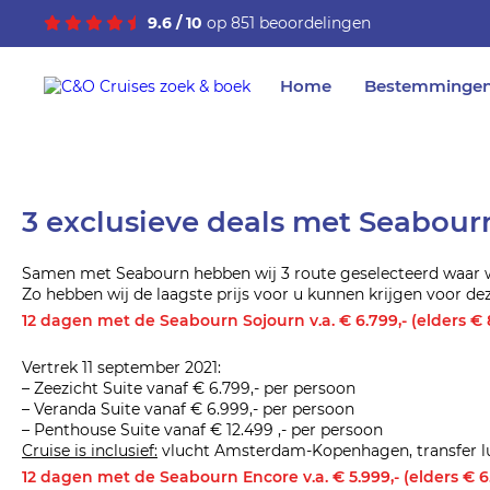
9.6 / 10
op 851 beoordelingen
Home
Bestemminge
3 exclusieve deals met Seabourn
Samen met Seabourn hebben wij 3 route geselecteerd waar wij 
Zo hebben wij de laagste prijs voor u kunnen krijgen voor de
12 dagen met de Seabourn Sojourn v.a. € 6.799,- (elders € 
Vertrek 11 september 2021:
– Zeezicht Suite vanaf € 6.799,- per persoon
– Veranda Suite vanaf € 6.999,- per persoon
– Penthouse Suite vanaf € 12.499 ,- per persoon
Cruise is inclusief:
vlucht Amsterdam-Kopenhagen, transfer luch
12 dagen met de Seabourn Encore v.a. € 5.999,- (elders € 6.