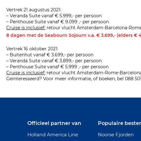
Vertrek 21 augustus 2021:
– Veranda Suite vanaf € 5.999,- per persoon
– Penthouse Suite vanaf € 9.099 ,- per persoon
Cruise is inclusief:
retour vlucht Amsterdam-Barcelona-Rome-Ams
8 dagen met de Seabourn Sojourn v.a. € 3.699,- (elders € 4
Vertrek 16 oktober 2021:
– Buitenhut vanaf € 3.699,- per persoon
– Veranda Suite vanaf € 3.899,- per persoon
– Penthouse Suite vanaf € 5.999 ,- per persoon
Cruise is inclusief:
retour vlucht Amsterdam-Rome-Barcelona-Ams
Geïnteresseerd? Voor meer informatie, of boeken, bel 088 501
Officieel partner van
Populaire best
Holland America Line
Noorse Fjorden