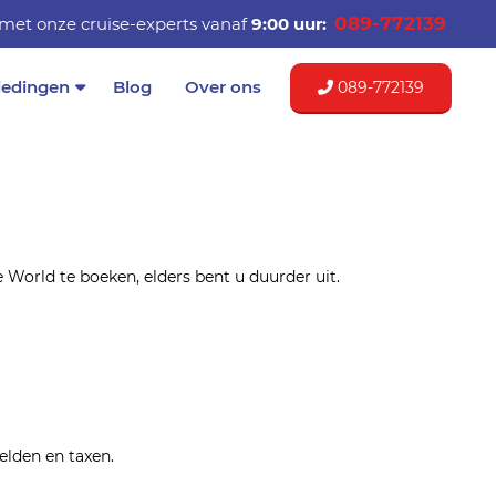
089-772139
met onze cruise-experts vanaf
9:00 uur:
iedingen
Blog
Over ons
089-772139
 World te boeken, elders bent u duurder uit.
elden en taxen.