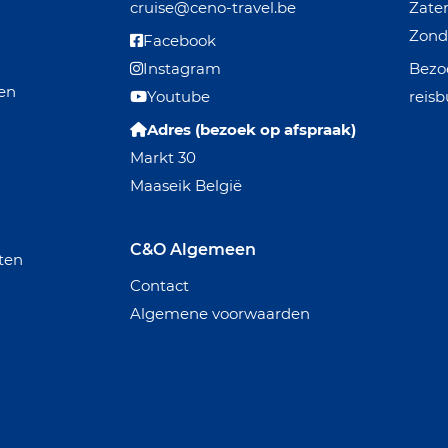
cruise@ceno-travel.be
Zat
Zo
Facebook
Instagram
Bezoe
den
Youtube
reisb
Adres (bezoek op afspraak)
Markt 30
Maaseik België
C&O Algemeen
ten
Contact
Algemene voorwaarden