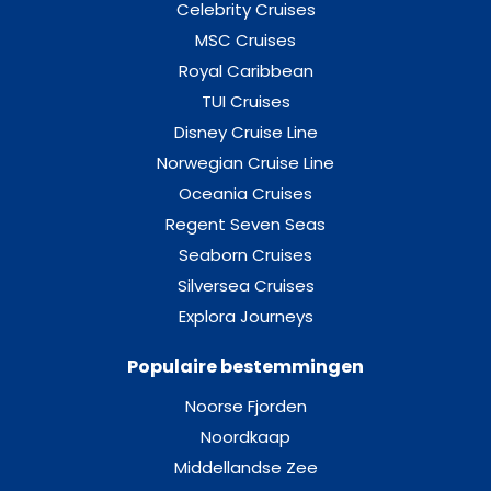
BUITENHUT BELLA GARANTIE
Celebrity Cruises
MSC Cruises
Royal Caribbean
Buitenhut
TUI Cruises
Disney Cruise Line
Norwegian Cruise Line
BALKONHUT BELLA GARANTIE
Oceania Cruises
Regent Seven Seas
Balkonhut
Seaborn Cruises
Silversea Cruises
Explora Journeys
Deluxe Balcony (low deck)
Populaire bestemmingen
Deck 9 – Albinoni
Noorse Fjorden
Balkonhut
Noordkaap
Middellandse Zee