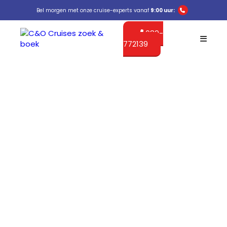
Bel morgen met onze cruise-experts vanaf
9:00 uur:
089-
772139