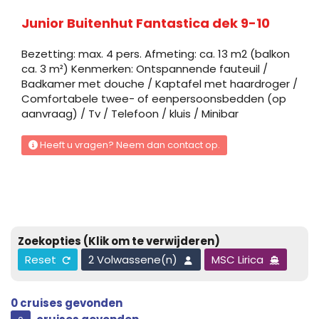
Junior Buitenhut Fantastica dek 7-8
Junior Buitenhut Fantastica dek 9-10
Deck 7 – Scarlatti
Bezetting: max. 4 pers. Afmeting: ca. 13 m2 (balkon
Buitenhut
ca. 3 m²) Kenmerken: Ontspannende fauteuil /
Badkamer met douche / Kaptafel met haardroger /
Comfortabele twee- of eenpersoonsbedden (op
Junior Buitenhut Fantastica dek 9-10
aanvraag) / Tv / Telefoon / kluis / Minibar
Deck 10 – Bellini
Heeft u vragen? Neem dan contact op.
Buitenhut
Junior Buitenhut Fantastica Met Beperkt Zicht
dek 7
Zoekopties
(Klik om te verwijderen)
Reset
2 Volwassene(n)
MSC Lirica
Deck 7 – Scarlatti
Buitenhut
0
cruises gevonden