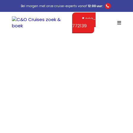
Bel morgen met onze cruise-experts vanaf
12:00 uur:
089-
772139