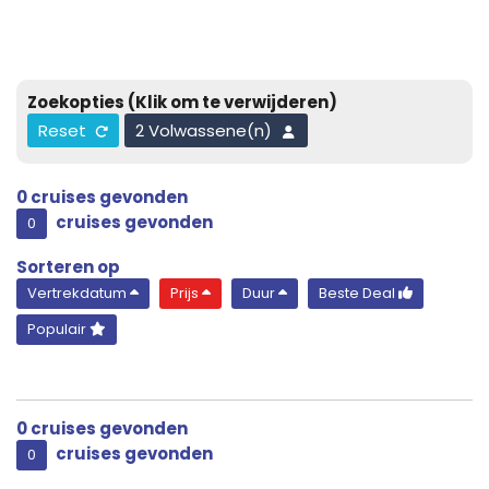
Zoekopties
(Klik om te verwijderen)
Reset
2 Volwassene(n)
0
cruises gevonden
cruises gevonden
0
Sorteren op
Vertrekdatum
Prijs
Duur
Beste Deal
Populair
0
cruises gevonden
cruises gevonden
0