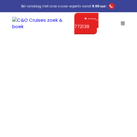
Bel vandaag met onze cruise-experts vanaf
9:00 uur:
089-
772139