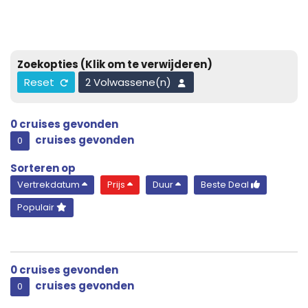
Zoekopties
(Klik om te verwijderen)
Reset
2 Volwassene(n)
0
cruises gevonden
cruises gevonden
0
Sorteren op
Vertrekdatum
Prijs
Duur
Beste Deal
Populair
0
cruises gevonden
cruises gevonden
0