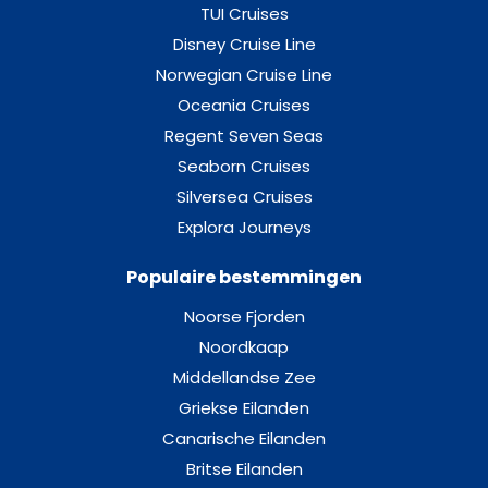
TUI Cruises
Inside Cabin-[C-IC]
Disney Cruise Line
Dek 3 – Wave
Norwegian Cruise Line
Oceania Cruises
Binnenhut
Regent Seven Seas
Seaborn Cruises
Junior Suite Balcony-[C-JS]
Silversea Cruises
Explora Journeys
Dek 7 – Starfish
Populaire bestemmingen
Suite
Noorse Fjorden
Balcony Cabin-[D]
Noordkaap
Middellandse Zee
Dek 9 – Crab
Griekse Eilanden
Canarische Eilanden
Balkonhut
Britse Eilanden