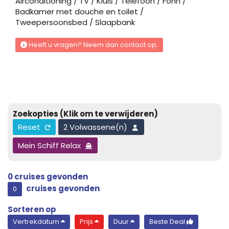
Airconditioning / TV / Kluis / Telefoon / Föhn /
Badkamer met douche en toilet /
Balcony Cabin-[B-BC]
Tweepersoonsbed / Slaapbank
Dek 12 – Seal
Heeft u vragen? Neem dan contact op.
Balkonhut
Family cabin outside-[B-FC]
Zoekopties
(Klik om te verwijderen)
Dek 8 – Shell
Reset
2 Volwassene(n)
Buitenhut
Mein Schiff Relax
Inside Cabin-[B-IC]
0
cruises gevonden
cruises gevonden
0
Dek 8 – Shell
Sorteren op
Binnenhut
Vertrekdatum
Prijs
Duur
Beste Deal