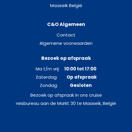
Great freedom suite-[GFS]
Maaseik België
Dek 9 – Crab
C&O Algemeen
Suite
Contact
Algemene voorwaarden
Balcony Cabin-[H]
Bezoek op afspraak
Dek 6 – Coral
Ma t/m vrij:
10:00 tot 17:00
Balkonhut
Zaterdag:
Op afspraak
Zondag:
Gesloten
Junior Suite Balcony-[JS]
Bezoek op afspraak in ons cruise
Dek 9 – Crab
reisbureau aan de Markt 30 te Maaseik, België
Suite