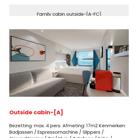
Family cabin outside-[A-FC]
Dek 7 – Starfish
Buitenhut
Inside cabin-[A-IC]
Dek 10 – Whale
Binnenhut
Outside Cabin-[B]
Outside cabin-[A]
Dek 3 – Wave
Bezetting: max. 4 pers. Afmeting: 17m2 Kenmerken:
Buitenhut
Badjassen / Espressomachine / Slippers /