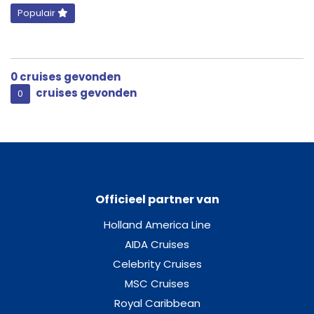
Populair
Junior Suite Balcony-[B-JS]
Dek 8 – Shell
0
cruises gevonden
Suite
cruises gevonden
0
Outside Cabin-[C]
Dek 3 – Wave
Buitenhut
Officieel partner van
Holland America Line
Balcony Cabin-[C-BC]
AIDA Cruises
Dek 11 – Dolphin
Celebrity Cruises
MSC Cruises
Balkonhut
Royal Caribbean