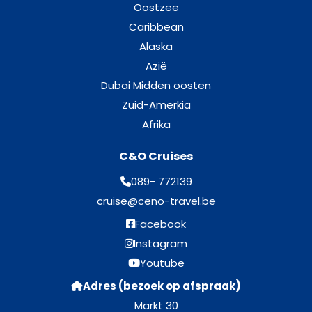
Oostzee
Balcony Cabin-[E]
Caribbean
Dek 7 – Starfish
Alaska
Azië
Balkonhut
Dubai Midden oosten
Zuid-Amerkia
Balcony cabin-[F]
Afrika
Dek 15 – Pearl
C&O Cruises
Balkonhut
089- 772139
cruise@ceno-travel.be
Balcony cabin-[G]
Facebook
Instagram
Dek 7 – Starfish
Youtube
Balkonhut
Adres (bezoek op afspraak)
Markt 30