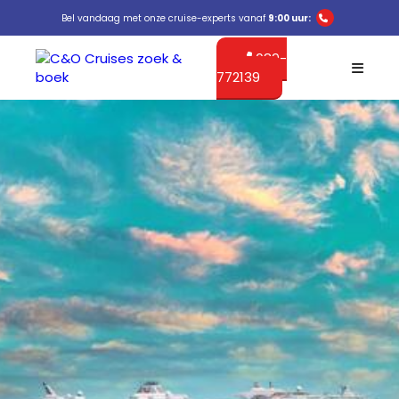
Bel vandaag met onze cruise-experts vanaf
9:00 uur:
089-
772139