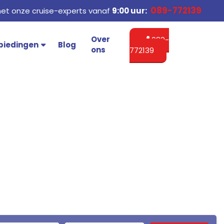
089-772139
et onze cruise-experts vanaf
9:00 uur:
Over
089-
biedingen
Blog
ons
772139