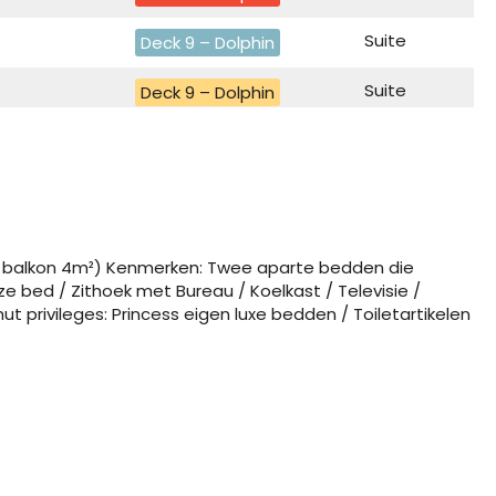
Suite
Deck 9 – Dolphin
Suite
Deck 9 – Dolphin
Suite
Deck 9 – Dolphin
Suite
Deck 9 – Dolphin
Balkonhut
Deck 10 – Caribe
 / balkon 4m²) Kenmerken: Twee aparte bedden die
Balkonhut
ed / Zithoek met Bureau / Koelkast / Televisie /
Deck 10 – Caribe
privileges: Princess eigen luxe bedden / Toiletartikelen
Balkonhut
Deck 9 – Dolphin
Balkonhut
Deck 8 – Emerald
Buitenhut
Deck 9 – Dolphin
Buitenhut
Deck 8 – Emerald