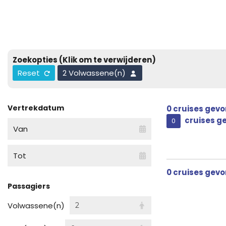
Zoekopties
(Klik om te verwijderen)
Reset
2 Volwassene(n)
Vertrekdatum
0
cruises gev
cruises g
0
Van
Tot
0
cruises gev
Passagiers
Volwassene(n)
2