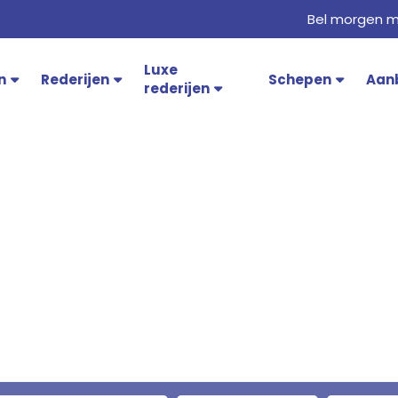
Bel morgen m
Luxe
n
Rederijen
Schepen
Aan
rederijen