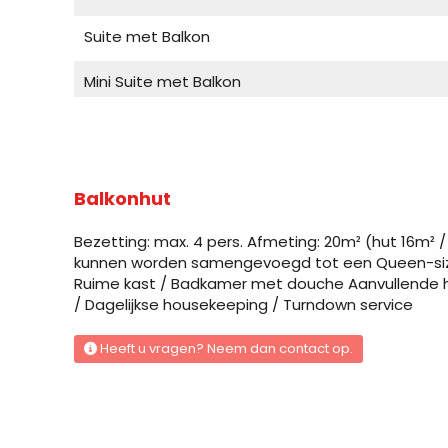
Suite met Balkon
Mini Suite met Balkon
Mini Suite met Balkon
Mini Suite met Balkon
Balkonhut
Balkonhut
Bezetting: max. 4 pers. Afmeting: 20m² (hut 16m²
Balkonhut
kunnen worden samengevoegd tot een Queen-size b
Ruime kast / Badkamer met douche Aanvullende hut 
/ Dagelijkse housekeeping / Turndown service
Balkonhut met beperkt zicht
Heeft u vragen? Neem dan contact op.
Balkonhut met beperkt zicht
Buitenhut
Buitenhut