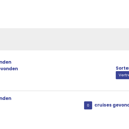
Buitenhut
Buitenhut
Buitenhut
Buitenhut
onden
Buitenhut met beperkt zicht
Sorte
evonden
Vert
Buitenhut met beperkt zicht
Buitenhut met beperkt zicht
onden
Buitenhut met beperkt zicht
cruises gevon
0
Binnenhut
Binnenhut