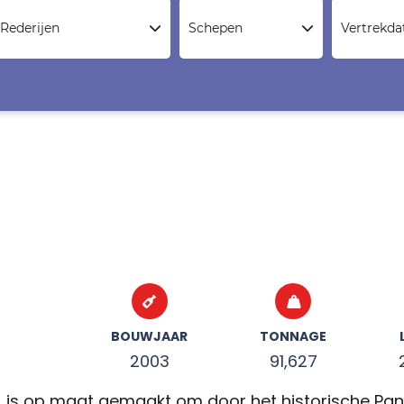
Rederijen
Schepen
Vertrekd
BOUWJAAR
TONNAGE
2003
91,627
, is op maat gemaakt om door het historische Pan