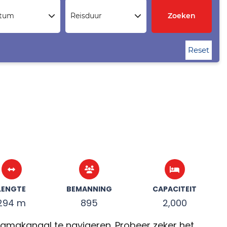
atum
Reisduur
Zoeken
Reset
LENGTE
BEMANNING
CAPACITEIT
294 m
895
2,000
amakanaal te navigeren. Probeer zeker het