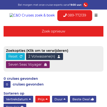
Bel morgen met onze cruise-experts vanaf
9:00 uur:
089-772139
Zoek opnieuw
Zoekopties
(Klik om te verwijderen)
Reset
2 Volwassene(n)
Seven Seas Voyager
0
cruises gevonden
cruises gevonden
0
Sorteren op
Vertrekdatum
Prijs
Duur
Beste Deal