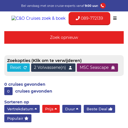
Bel vandaag met onze cruise-experts vanaf
9:00 uur:
089-772139
Zoek opnieuw
Zoekopties
(Klik om te verwijderen)
Reset
2 Volwassene(n)
MSC Seascape
0
cruises gevonden
cruises gevonden
0
Sorteren op
Vertrekdatum
Prijs
Duur
Beste Deal
Populair