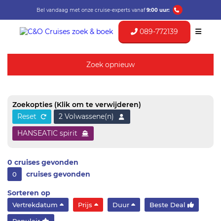
Bel vandaag met onze cruise-experts vanaf
9:00 uur:
089-772139
Zoek opnieuw
Zoekopties
(Klik om te verwijderen)
Reset
2 Volwassene(n)
HANSEATIC spirit
0
cruises gevonden
cruises gevonden
0
Sorteren op
Vertrekdatum
Prijs
Duur
Beste Deal