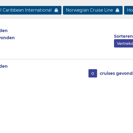
l Caribbean International
Norwegian Cruise Line
Ho
nden
Sorteren
evonden
Vertre
nden
cruises gevon
0