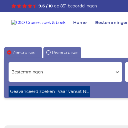
9.6 / 10
op 851 beoordelingen
Home
Bestemminge
Zeecruises
Riviercruises
Bestemmingen
Geavanceerd zoeken
Vaar vanuit NL