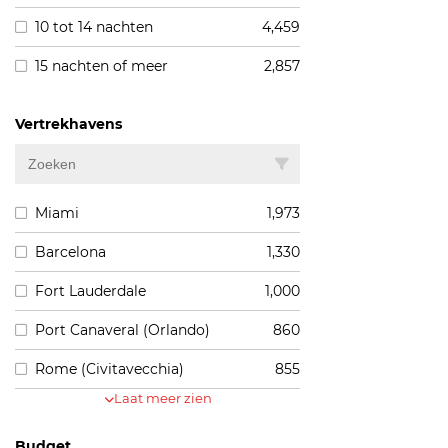
10 tot 14 nachten
4,459
15 nachten of meer
2,857
Vertrekhavens
Miami
1,973
Barcelona
1,330
Fort Lauderdale
1,000
Port Canaveral (Orlando)
860
Rome (Civitavecchia)
855
Laat meer zien
Budget