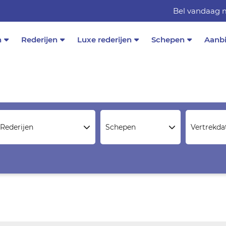
Bel vandaag m
n
Rederijen
Luxe rederijen
Schepen
Aanb
Rederijen
Schepen
Vertrekd