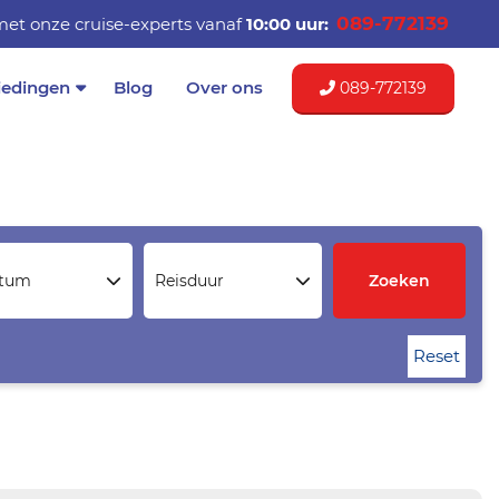
089-772139
et onze cruise-experts vanaf
10:00 uur:
iedingen
Blog
Over ons
089-772139
atum
Reisduur
Zoeken
Reset