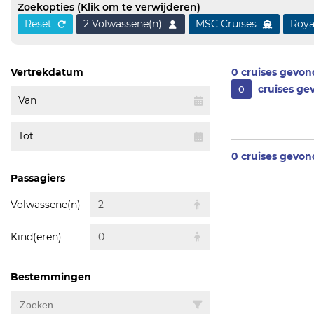
Zoekopties
(Klik om te verwijderen)
Reset
2 Volwassene(n)
MSC Cruises
Roya
Vertrekdatum
0
cruises gevo
cruises g
0
Van
Tot
0
cruises gevo
Passagiers
Volwassene(n)
2
Kind(eren)
0
Bestemmingen