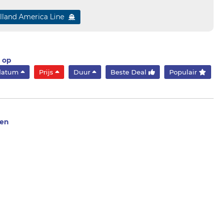
lland America Line
 op
kdatum
Prijs
Duur
Beste Deal
Populair
den