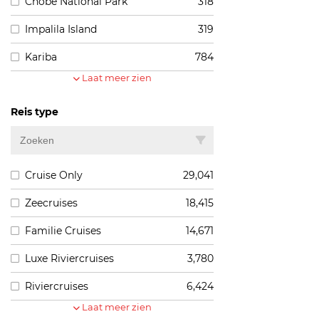
Chobe National Park
318
Impalila Island
319
Kariba
784
Laat meer zien
Reis type
Cruise Only
29,041
Zeecruises
18,415
Familie Cruises
14,671
Luxe Riviercruises
3,780
Riviercruises
6,424
Laat meer zien