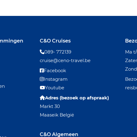
emmingen
C&O Cruises
Bezo
089- 772139
Ma t
cruise@ceno-travel.be
Zat
Zo
Facebook
Instagram
Bezoe
den
Youtube
reisb
Adres (bezoek op afspraak)
Markt 30
Maaseik België
C&O Algemeen