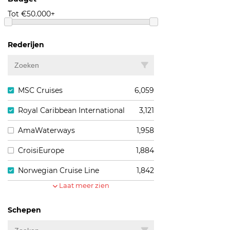
Tot
€
50.000+
Rederijen
MSC Cruises
6,059
Royal Caribbean International
3,121
AmaWaterways
1,958
CroisiEurope
1,884
Norwegian Cruise Line
1,842
Laat meer zien
Schepen