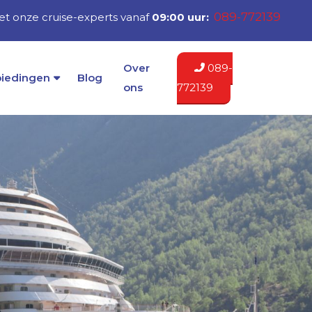
089-772139
t onze cruise-experts vanaf
09:00 uur:
Over
089-
iedingen
Blog
ons
772139