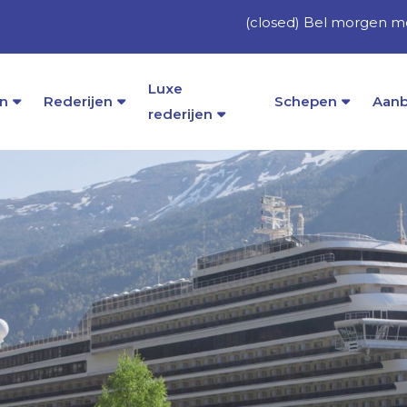
(closed) Bel morgen me
Luxe
n
Rederijen
Schepen
Aanb
rederijen