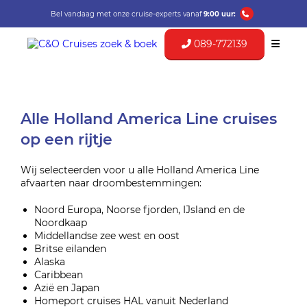
Bel vandaag met onze cruise-experts vanaf
9:00 uur:
089-772139
Alle Holland America Line cruises
op een rijtje
Wij selecteerden voor u alle Holland America Line
afvaarten naar droombestemmingen:
Noord Europa, Noorse fjorden, IJsland en de
Noordkaap
Middellandse zee west en oost
Britse eilanden
Alaska
Caribbean
Azië en Japan
Homeport cruises HAL vanuit Nederland