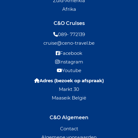
Zuid-Amerkia
Afrika
C&O Cruises
089- 772139
cruise@ceno-travel.be
Facebook
Instagram
Youtube
Adres (bezoek op afspraak)
Markt 30
Maaseik België
C&O Algemeen
Contact
Algemene voorwaarden