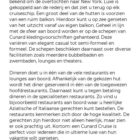
bekend om de overtochten naar New York. Luxe is
gekoppeld aan de rederij en dat ziet u terug op elk
cruiseschip. Een groot deel van de hutten is voorzien
van een ruim balkon. Hierdoor kunt u op zee genieten
van het uitzicht vanaf uw eigen balkon. Geheel in lijn
met de sfeer aan boord worden er op de schepen van
Cunard kledingvoorschriften gehanteerd. Deze
variëren van elegant casual tot semi-formeel en
formeel. De schepen beschikken daarnaast over diverse
faciliteiten zoals meerdere bubbelbaden en
zwembaden, lounges en theaters.
Dineren doet u in één van de vele restaurants en
lounges aan boord. Afhankelijk van de gekozen hut
wordt het diner geserveerd in één van de toegewezen
hoofdrestaurants. Daarnaast kunt u tegen betaling
dineren in de specialiteiten restaurants. Zo vind u
bijvoorbeeld restaurants aan boord waar u heerlijke
Aziatische of Italiaanse gerechten kunt bestellen. De
restaurants kenmerken zich door de hoge kwaliteit. De
gerechten zijn hierdoor niet alleen heerlijk, maar zien
er ook prachtig uit. Kortom: een Cunard Cruise is
perfect voor iedereen die in ultieme luxe van hun
vakantie wilt genieten.