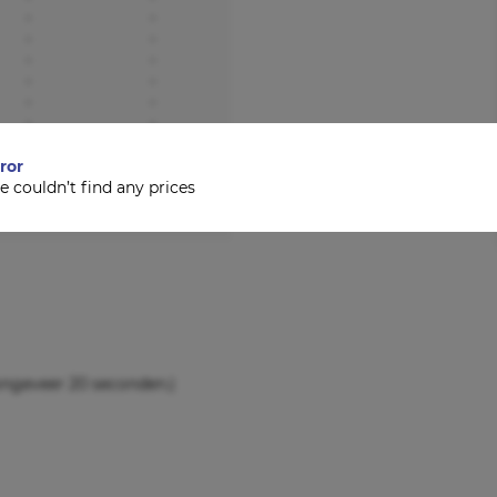
-
-
-
-
-
-
-
-
-
-
-
-
-
-
-
-
ror
-
-
 couldn’t find any prices
 ongeveer 20 seconden.)