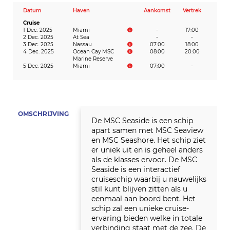
Datum
Haven
Aankomst
Vertrek
Cruise
1 Dec. 2025
Miami
-
17:00
2 Dec. 2025
At Sea
-
-
3 Dec. 2025
Nassau
07:00
18:00
4 Dec. 2025
Ocean Cay MSC
08:00
20:00
Marine Reserve
5 Dec. 2025
Miami
07:00
-
OMSCHRIJVING
De MSC Seaside is een schip
apart samen met MSC Seaview
en MSC Seashore. Het schip ziet
er uniek uit en is geheel anders
als de klasses ervoor. De MSC
Seaside is een interactief
cruiseschip waarbij u nauwelijks
stil kunt blijven zitten als u
eenmaal aan boord bent. Het
schip zal een unieke cruise-
ervaring bieden welke in totale
verbinding staat met de zee. De