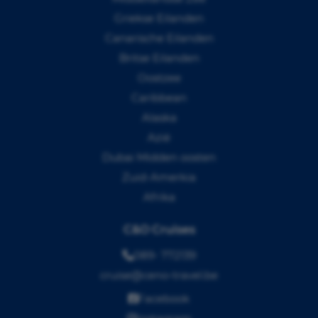
Griekse Eilanden
Canarische Eilanden
Britse Eilanden
Oostzee
Caribbean
Alaska
Azië
Dubai Midden oosten
Zuid-Amerkia
Afrika
C&O Cruises
089- 772139
cruise@ceno-travel.be
Facebook