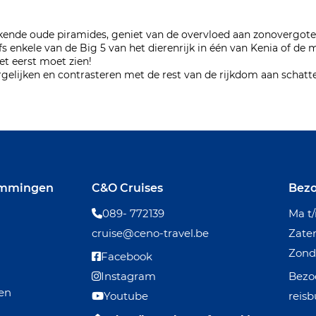
kkende oude piramides, geniet van de overvloed aan zonovergote
 enkele van de Big 5 van het dierenrijk in één van Kenia of de m
et eerst moet zien!
ergelijken en contrasteren met de rest van de rijkdom aan schatte
emmingen
C&O Cruises
Bezo
089- 772139
Ma t
cruise@ceno-travel.be
Zat
Zo
Facebook
Instagram
Bezoe
den
Youtube
reisb