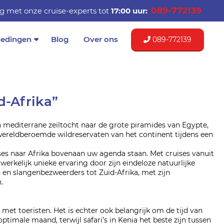
089-772139
g met onze cruise-experts tot
17:00 uur:
iedingen
Blog
Over ons
089-772139
d-Afrika”
en mediterrane zeiltocht naar de grote piramides van Egypte,
e wereldberoemde wildreservaten van het continent tijdens een
ises naar Afrika bovenaan uw agenda staan. Met cruises vanuit
werkelijk unieke ervaring door zijn eindeloze natuurlijke
 en slangenbezweerders tot Zuid-Afrika, met zijn
.
met toeristen. Het is echter ook belangrijk om de tijd van
 optimale maand, terwijl safari’s in Kenia het beste zijn tussen