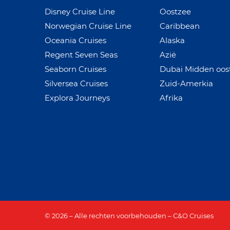
Disney Cruise Line
Oostzee
Norwegian Cruise Line
Caribbean
Oceania Cruises
Alaska
Regent Seven Seas
Azië
Seaborn Cruises
Dubai Midden oos
Silversea Cruises
Zuid-Amerkia
Explora Journeys
Afrika
© 2026 – Alle rechten voorbehouden – C&O Cruises