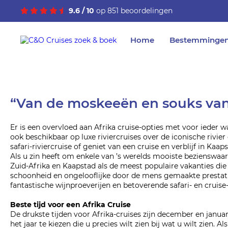
9.6 / 10
op 851 beoordelingen
Home
Bestemminge
“Van de moskeeën en souks van
Er is een overvloed aan Afrika cruise-opties met voor ieder 
ook beschikbaar op luxe riviercruises over de iconische rivie
safari-riviercruise of geniet van een cruise en verblijf in Ka
Als u zin ​​heeft om enkele van ’s werelds mooiste bezienswa
Zuid-Afrika en Kaapstad als de meest populaire vakanties die b
schoonheid en ongelooflijke door de mens gemaakte prestatie
fantastische wijnproeverijen en betoverende safari- en cruise-
Beste tijd voor een Afrika Cruise
De drukste tijden voor Afrika-cruises zijn december en janua
het jaar te kiezen die u precies wilt zien bij wat u wilt zien. 