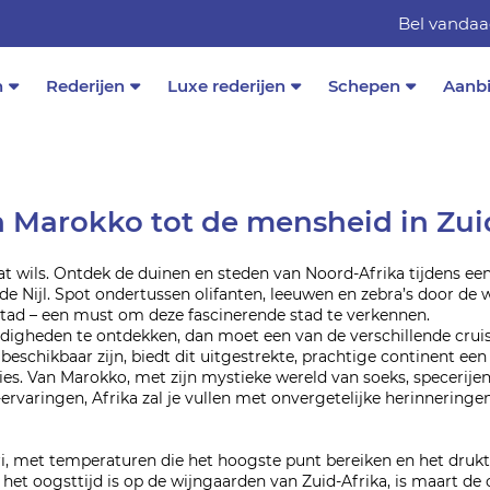
Bel vandaa
n
Rederijen
Luxe rederijen
Schepen
Aanb
 Marokko tot de mensheid in Zui
wat wils. Ontdek de duinen en steden van Noord-Afrika tijdens e
r de Nijl. Spot ondertussen olifanten, leeuwen en zebra’s door d
apstad – een must om deze fascinerende stad te verkennen.
ardigheden te ontdekken, dan moet een van de verschillende cru
eschikbaar zijn, biedt dit uitgestrekte, prachtige continent een 
s. Van Marokko, met zijn mystieke wereld van soeks, specerijen
ervaringen, Afrika zal je vullen met onvergetelijke herinneringen
ri, met temperaturen die het hoogste punt bereiken en het drukt 
Als het oogsttijd is op de wijngaarden van Zuid-Afrika, is maart de